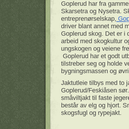
Goplerud har fra gammelt
Skarsetra og Nysetra. S
entreprenørselskap,
Gop
driver blant annet med ma
Goplerud skog. Det er i de
arbeid med skogkultur og
ungskogen og veiene fre
Goplerud har et godt ut
tilstreber seg og holde ved 
bygningsmassen og øvri
Jaktutleie tilbys med to 
Goplerud/Feskiåsen sør. D
småviltjakt til faste jege
består av elg og hjort. S
skogsfugl og rypejakt.