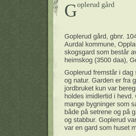
Goplerud gård
Goplerud gård, gbnr. 104
Aurdal kommune, Opplan
skogsgard som består av
heimskog (3500 daa), G
Goplerud fremstår i dag 
og natur. Garden er fra
jordbruket kun var bereg
holdes imidlertid i hevd
mange bygninger som sa
både på setrene og på 
og stabbur. Goplerud va
var en gard som huset m